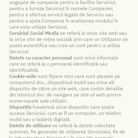
angajate de companie pentru a facilita Serviciul,
pentru a furniza Serviciul în numele Companiei,
pentru a efectua servicii legate de Serviciu sau
pentru a ajuta Compania în analizarea modului în
care este utilizat Serviciul.
Serviciul Social Media
se referă la orice site web sau
la orice site de rețea socială prin care un Utilizator se
poate autentifica sau crea un cont pentru a utiliza
Serviciul.
Datele cu caracter personal
sunt orice informații
care se referă la o persoană identificată sau
identificabilă.
Cookie-urile
sunt fișiere mici care sunt plasate pe
computerul dvs., dispozitivul mobil sau orice alt
dispozitiv de către un site web, care conțin detaliile
din istoricul dvs. de navigare pe site-ul web printre
numeroasele sale utilizări.
Dispozitiv
înseamnă orice dispozitiv care poate
accesa Serviciul, cum ar fi un computer, un telefon
mobil sau o tabletă digitală.
Datele de utilizare
se referă la datele colectate
automat, fie generate de utilizarea Serviciului, fie de
la infrastructura Serviciului în sine (de exemplu,