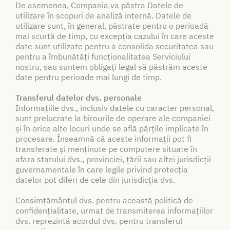
De asemenea, Compania va păstra Datele de
utilizare în scopuri de analiză internă. Datele de
utilizare sunt, în general, păstrate pentru o perioadă
mai scurtă de timp, cu excepția cazului în care aceste
date sunt utilizate pentru a consolida securitatea sau
pentru a îmbunătăți funcționalitatea Serviciului
nostru, sau suntem obligați legal să păstrăm aceste
date pentru perioade mai lungi de timp.
Transferul datelor dvs. personale
Informațiile dvs., inclusiv datele cu caracter personal,
sunt prelucrate la birourile de operare ale companiei
și în orice alte locuri unde se află părțile implicate în
procesare. Înseamnă că aceste informații pot fi
transferate și menținute pe computere situate în
afara statului dvs., provinciei, țării sau altei jurisdicții
guvernamentale în care legile privind protecția
datelor pot diferi de cele din jurisdicția dvs.
Consimțământul dvs. pentru această politică de
confidențialitate, urmat de transmiterea informațiilor
dvs. reprezintă acordul dvs. pentru transferul