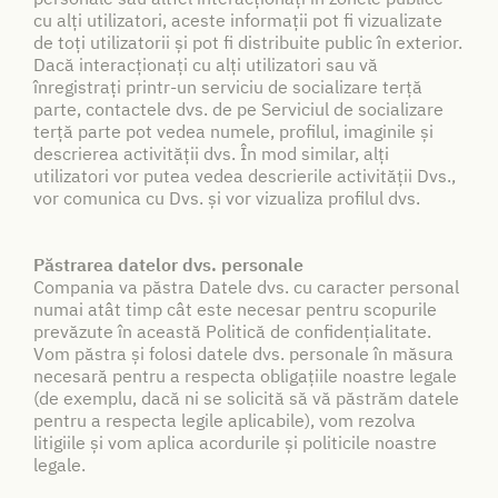
cu alți utilizatori, aceste informații pot fi vizualizate
de toți utilizatorii și pot fi distribuite public în exterior.
Dacă interacționați cu alți utilizatori sau vă
înregistrați printr-un serviciu de socializare terță
parte, contactele dvs. de pe Serviciul de socializare
terță parte pot vedea numele, profilul, imaginile și
descrierea activității dvs. În mod similar, alți
utilizatori vor putea vedea descrierile activității Dvs.,
vor comunica cu Dvs. și vor vizualiza profilul dvs.
Păstrarea datelor dvs. personale
Compania va păstra Datele dvs. cu caracter personal
numai atât timp cât este necesar pentru scopurile
prevăzute în această Politică de confidențialitate.
Vom păstra și folosi datele dvs. personale în măsura
necesară pentru a respecta obligațiile noastre legale
(de exemplu, dacă ni se solicită să vă păstrăm datele
pentru a respecta legile aplicabile), vom rezolva
litigiile și vom aplica acordurile și politicile noastre
legale.