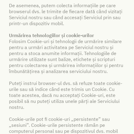
De asemenea, putem colecta informațiile pe care
browserul dvs. le trimite de fiecare dată când vizitați
Serviciul nostru sau când accesați Serviciul prin sau
printr-un dispozitiv mobil.
Urmărirea tehnologiilor și cookie-urilor
Folosim Cookie-uri și tehnologii de urmărire similare
pentru a urmări activitatea pe Serviciul nostru și
pentru a stoca anumite informații. Tehnologiile de
urmărire utilizate sunt balize, etichete și scripturi
pentru colectarea și urmărirea informațiilor și pentru
îmbunătățirea și analizarea serviciului nostru.
Puteți instrui browser-ul dvs. să refuze toate cookie-
urile sau să indice când este trimis un Cookie. Cu
toate acestea, dacă nu acceptați Cookie-uri, este
posibil să nu puteți utiliza unele părți ale Serviciului
nostru.
Cookie-urile pot fi cookie-uri „persistente” sau
„sesiuni”. Cookie-urile persistente rămân pe
computerul personal sau pe dispozitivul dvs. mobil