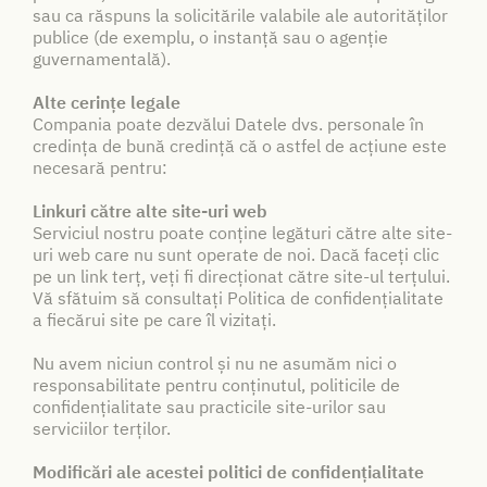
sau ca răspuns la solicitările valabile ale autorităților
publice (de exemplu, o instanță sau o agenție
guvernamentală).
Alte cerințe legale
Compania poate dezvălui Datele dvs. personale în
credința de bună credință că o astfel de acțiune este
necesară pentru:
Linkuri către alte site-uri web
Serviciul nostru poate conține legături către alte site-
uri web care nu sunt operate de noi. Dacă faceți clic
pe un link terț, veți fi direcționat către site-ul terțului.
Vă sfătuim să consultați Politica de confidențialitate
a fiecărui site pe care îl vizitați.
Nu avem niciun control și nu ne asumăm nici o
responsabilitate pentru conținutul, politicile de
confidențialitate sau practicile site-urilor sau
serviciilor terților.
Modificări ale acestei politici de confidențialitate