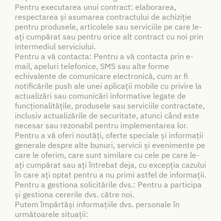
Pentru executarea unui contract: elaborarea,
respectarea și asumarea contractului de achiziție
pentru produsele, articolele sau serviciile pe care le-
ați cumpărat sau pentru orice alt contract cu noi prin
intermediul serviciului.
Pentru a vă contacta: Pentru a vă contacta prin e-
mail, apeluri telefonice, SMS sau alte forme
echivalente de comunicare electronică, cum ar fi
notificările push ale unei aplicații mobile cu privire la
actualizări sau comunicări informative legate de
funcționalitățile, produsele sau serviciile contractate,
inclusiv actualizările de securitate, atunci când este
necesar sau rezonabil pentru implementarea lor.
Pentru a vă oferi noutăți, oferte speciale și informații
generale despre alte bunuri, servicii și evenimente pe
care le oferim, care sunt similare cu cele pe care le-
ați cumpărat sau ați întrebat deja, cu excepția cazului
în care ați optat pentru a nu primi astfel de informații.
Pentru a gestiona solicitările dvs.: Pentru a participa
și gestiona cererile dvs. către noi.
Putem împărtăși informațiile dvs. personale în
următoarele situații: