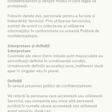
confidențialitate și despre modul în care legea vă
protejează.
Folosim datele dvs. personale pentru a furniza și
îmbunătăți Serviciul. Prin utilizarea Serviciului,
sunteți de acord cu colectarea și utilizarea
informațiilor în conformitate cu această Politică de
confidențialitate.
Interpretare și definiții
Interpretare
Cuvintele ale căror litere inițiale sunt majusculate au
semnificații definite în următoarele condiții.
Următoarele definiții au același sens, indiferent dacă
apar în singular sau în plural.
Definiții
În sensul prezentei politici de confidențialitate:
Vă referiți la persoana care accesează sau utilizează
Serviciul, sau compania sau orice altă persoană
juridică în numele căreia accesează sau utilizează
acest serviciu, după caz.