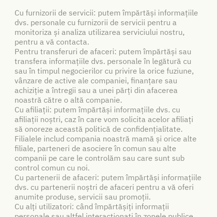
Cu furnizorii de servicii: putem împărtăși informațiile
dvs. personale cu furnizorii de servicii pentru a
monitoriza și analiza utilizarea serviciului nostru,
pentru a vă contacta.
Pentru transferuri de afaceri: putem împărtăși sau
transfera informațiile dvs. personale în legătură cu
sau în timpul negocierilor cu privire la orice fuziune,
vânzare de active ale companiei, finanțare sau
achiziție a întregii sau a unei părți din afacerea
noastră către o altă companie.
Cu afiliații: putem împărtăși informațiile dvs. cu
afiliații noștri, caz în care vom solicita acelor afiliați
să onoreze această politică de confidențialitate.
Filialele includ compania noastră mamă și orice alte
filiale, parteneri de asociere în comun sau alte
companii pe care le controlăm sau care sunt sub
control comun cu noi.
Cu partenerii de afaceri: putem împărtăși informațiile
dvs. cu partenerii noștri de afaceri pentru a vă oferi
anumite produse, servicii sau promoții.
Cu alți utilizatori: când împărtășiți informații
personale sau altfel interacționați în zonele publice