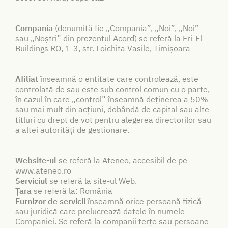
Compania
(denumită fie „Compania”, „Noi”, „Noi”
sau „Noștri” din prezentul Acord) se referă la Fri-El
Buildings RO, 1-3, str. Loichita Vasile, Timișoara
Afiliat
înseamnă o entitate care controlează, este
controlată de sau este sub control comun cu o parte,
în cazul în care „control” înseamnă deținerea a 50%
sau mai mult din acțiuni, dobândă de capital sau alte
titluri cu drept de vot pentru alegerea directorilor sau
a altei autorități de gestionare.
Website-ul
se referă la Ateneo, accesibil de pe
www.ateneo.ro
Serviciul
se referă la site-ul Web.
Țara
se referă la: România
Furnizor de servicii
înseamnă orice persoană fizică
sau juridică care prelucrează datele în numele
Companiei. Se referă la companii terțe sau persoane